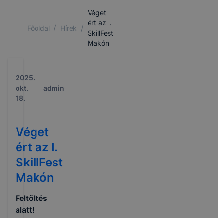
Véget
ért az I.
/
/
Főoldal
Hírek
SkillFest
Makón
2025.
okt.
admin
18.
Véget
ért az I.
SkillFest
Makón
Feltöltés
alatt!